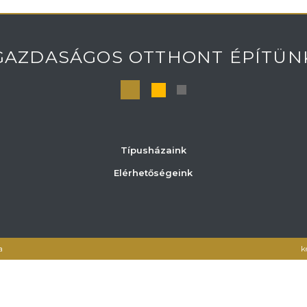
GAZDASÁGOS OTTHONT ÉPÍTÜN
Típusházaink
Elérhetőségeink
a
k