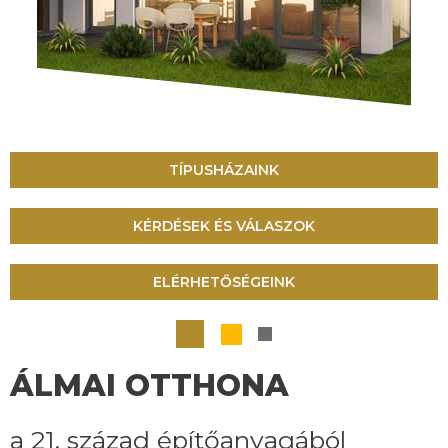
TÍPUSHÁZAINK
KÉRDÉSEK ÉS VÁLASZOK
ELÉRHETŐSÉGEINK
ÁLMAI OTTHONA
a 21. század építőanyagából