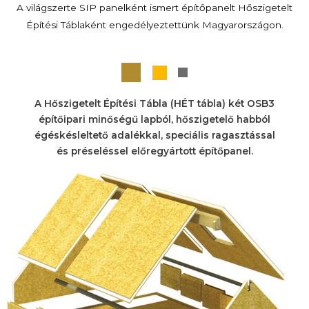
A világszerte SIP panelként ismert építőpanelt Hőszigetelt
Építési Táblaként engedélyeztettünk Magyarországon.
A Hőszigetelt Építési Tábla (HÉT tábla) két OSB3
építőipari minőségű lapból, hőszigetelő habból
égéskésleltető adalékkal, speciális ragasztással
és préseléssel előregyártott építőpanel.