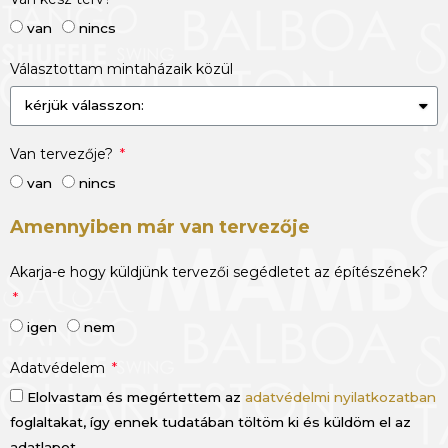
van
nincs
Választottam mintaházaik közül
Van tervezője?
van
nincs
Amennyiben már van tervezője
Akarja-e hogy küldjünk tervezői segédletet az építészének?
igen
nem
Adatvédelem
Elolvastam és megértettem az
adatvédelmi nyilatkozatban
foglaltakat, így ennek tudatában töltöm ki és küldöm el az
adatlapot.