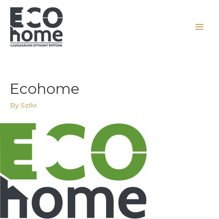
Ecohome
By
Szilvi