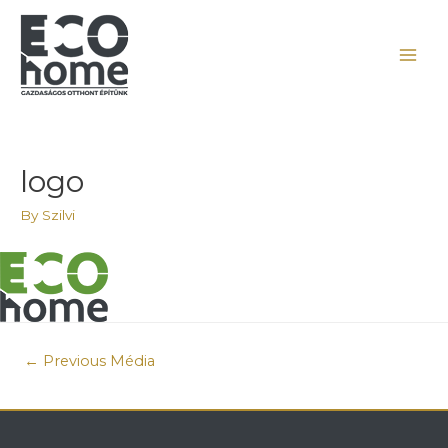
logo
By
Szilvi
←
Previous Média