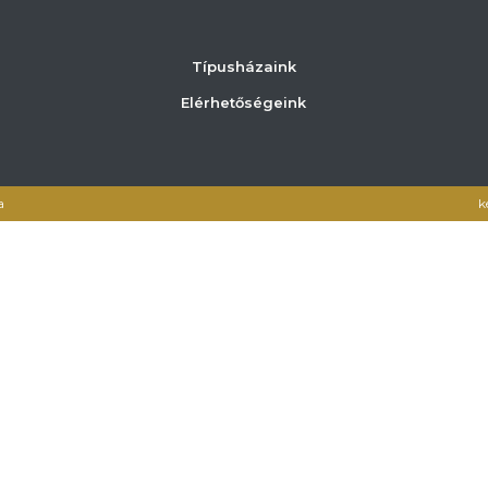
Típusházaink
Elérhetőségeink
a
k