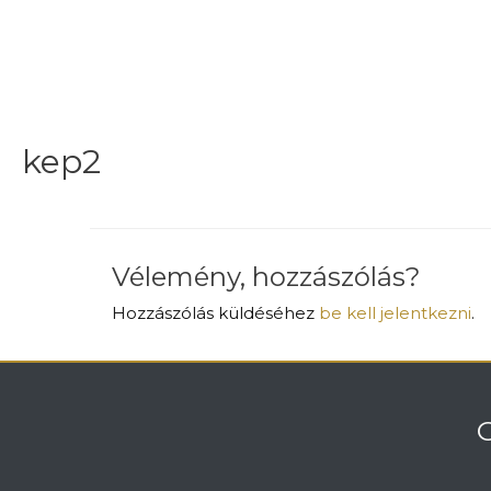
kep2
Vélemény, hozzászólás?
Hozzászólás küldéséhez
be kell jelentkezni
.