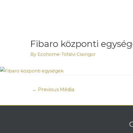
Fibaro központi egysé
By
Ecohome-Tófalvi Csongor
←
Previous Média