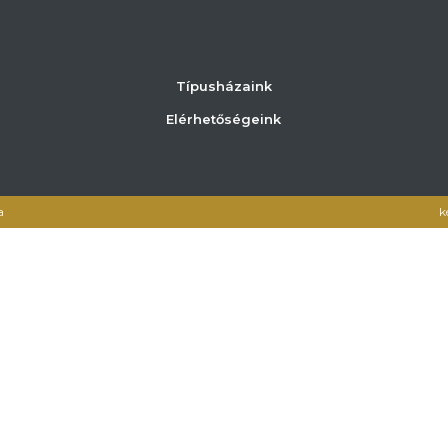
Típusházaink
Elérhetőségeink
a
k