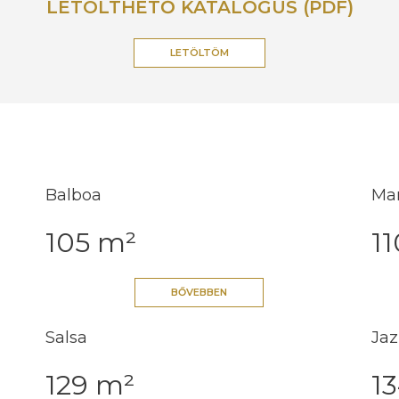
LETÖLTHETŐ KATALÓGUS (PDF)
LETÖLTÖM
Balboa
Ma
105 m²
1
BŐVEBBEN
Salsa
Jaz
129 m²
1