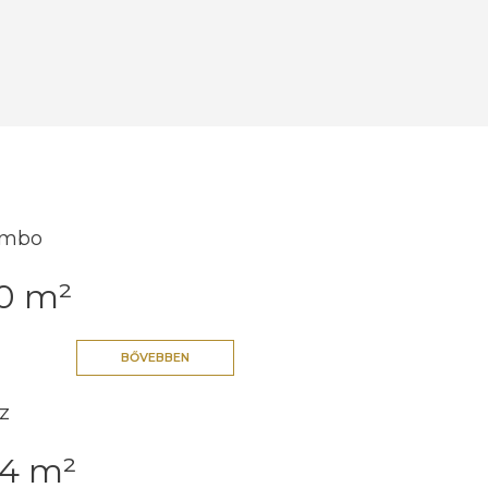
mbo
10 m²
BŐVEBBEN
z
34 m²