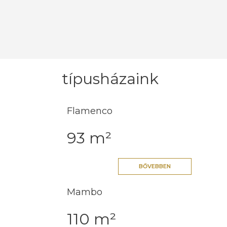
típusházaink
Flamenco
93 m²
BŐVEBBEN
Mambo
110 m²