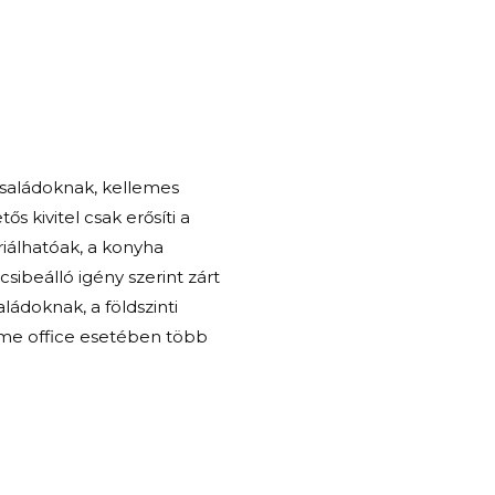
családoknak, kellemes
ős kivitel csak erősíti a
riálhatóak, a konyha
csibeálló igény szerint zárt
ládoknak, a földszinti
me office esetében több