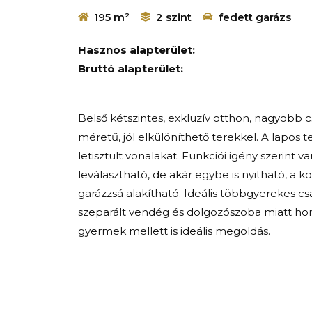
195 m²
2 szint
fedett garázs
Hasznos alapterület:
Bruttó alapterület:
Belső kétszintes, exkluzív otthon, nagyobb 
méretű, jól elkülöníthető terekkel. A lapos tet
letisztult vonalakat.
Funkciói igény szerint va
leválasztható, de akár egybe is nyitható, a ko
garázzsá alakítható. Ideális többgyerekes csa
szeparált vendég és dolgozószoba miatt ho
gyermek mellett is ideális megoldás.