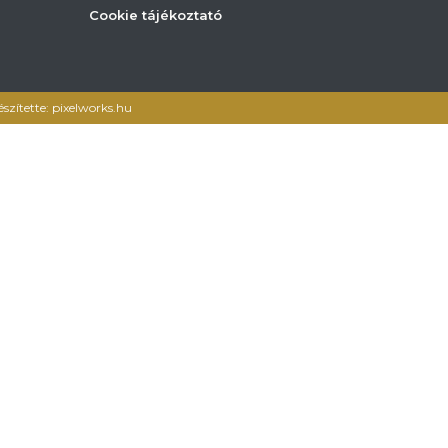
Cookie tájékoztató
észítette: pixelworks.hu