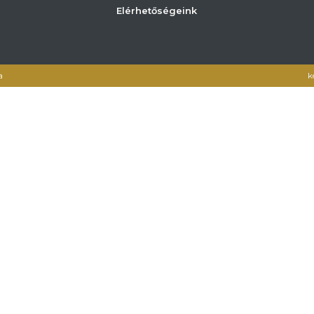
Elérhetőségeink
a
k