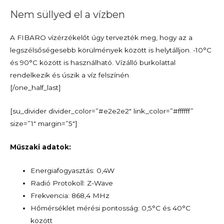
Nem süllyed el a vízben
A FIBARO vízérzékelőt úgy tervezték meg, hogy az a
legszélsőségesebb körülmények között is helytálljon. -10°C
és 90°C között is használható. Vízálló burkolattal
rendelkezik és úszik a víz felszínén.
[/one_half_last]
[su_divider divider_color=”#e2e2e2″ link_color=”#ffffff”
size=”1″ margin=”5″]
Műszaki adatok:
Energiafogyasztás: 0,4W
Radió Protokoll: Z-Wave
Frekvencia: 868,4 MHz
Hőmérséklet mérési pontosság: 0,5°C és 40°C
között