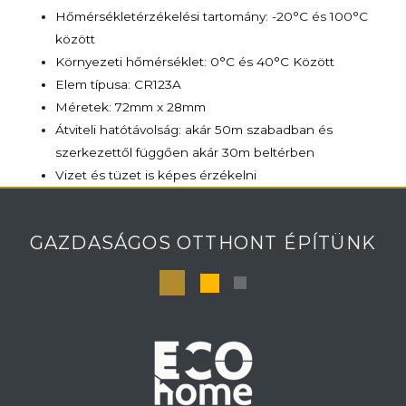
Hőmérsékletérzékelési tartomány: -20°C és 100°C
között
Környezeti hőmérséklet: 0°C és 40°C Között
Elem típusa: CR123A
Méretek: 72mm x 28mm
Átviteli hatótávolság: akár 50m szabadban és
szerkezettől függően akár 30m beltérben
Vizet és tüzet is képes érzékelni
GAZDASÁGOS OTTHONT ÉPÍTÜNK