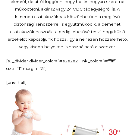
elemről, de attól függően, hogy hol és hogyan szeretné
működtetni, akár 12 vagy 24 VDC tápegységről is. A
kimeneti csatlakozóknak köszönhetően a meglévő
biztonsági rendszerrel is együttműködik, a bemeneti
csatlakozók használata pedig lehetővé teszi, hogy külső
érzékelőt kapcsoljunk hozzá, így a nehezen hozzáférhető,
vagy kisebb helyeken is használható a szenzor.
[su_divider divider_color=”#e2e2e2″ link_color=”#ffffff”
size=”1″ margin=”5″]
[one_half]