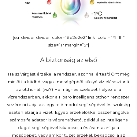
[su_divider divider_color=”#e2e2e2″ link_color=”#ffffff”
size=”1″ margin=”5″]
A biztonság az első
Ha szivárgást érzékel a rendszer, azonnal értesíti Önt még
mielőtt a kádból vagy a mosógépből kifolyó víz elárasztaná
az otthonát. (viz7) Ha mágnes szelepet helyez el a
vízrendszerben, akkor a Fibaro intelligens otthon rendszer
vezérelni tudja azt egy relé modul segítségével és szükség
esetén elzárja a vizet. Egyéb érzékelőkkel összehangolva
számos feladatsor is végrehajtható, például az intelligens
dugalj segítségével kikapcsolja és áramtalanítja a
mosógépet, vagy amikor tüzet érzékel, bekapcsolja az