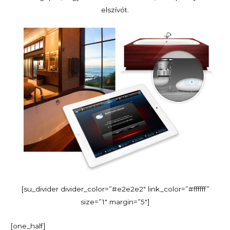
elszívót.
[su_divider divider_color=”#e2e2e2″ link_color=”#ffffff”
size=”1″ margin=”5″]
[one_half]