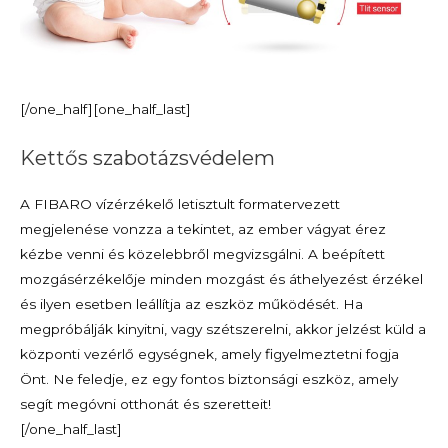
[/one_half][one_half_last]
Kettős szabotázsvédelem
A FIBARO vízérzékelő letisztult formatervezett
megjelenése vonzza a tekintet, az ember vágyat érez
kézbe venni és közelebbről megvizsgálni. A beépített
mozgásérzékelője minden mozgást és áthelyezést érzékel
és ilyen esetben leállítja az eszköz működését. Ha
megpróbálják kinyitni, vagy szétszerelni, akkor jelzést küld a
központi vezérlő egységnek, amely figyelmeztetni fogja
Önt. Ne feledje, ez egy fontos biztonsági eszköz, amely
segít megóvni otthonát és szeretteit!
[/one_half_last]