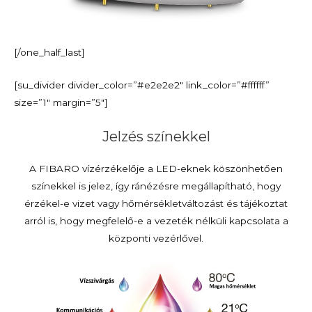
[/one_half_last]
[su_divider divider_color=”#e2e2e2″ link_color=”#ffffff”
size=”1″ margin=”5″]
Jelzés színekkel
A FIBARO vízérzékelője a LED-eknek köszönhetően
színekkel is jelez, így ránézésre megállapítható, hogy
érzékel-e vizet vagy hőmérsékletváltozást és tájékoztat
arról is, hogy megfelelő-e a vezeték nélküli kapcsolata a
központi vezérlővel.