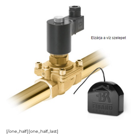
[/one_half][one_half_last]