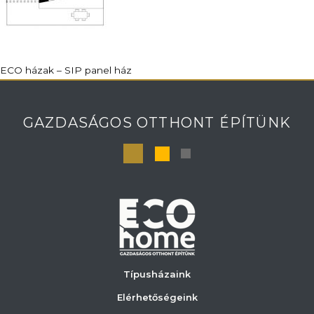
ECO házak – SIP panel ház
GAZDASÁGOS OTTHONT ÉPÍTÜNK
Típusházaink
Elérhetőségeink