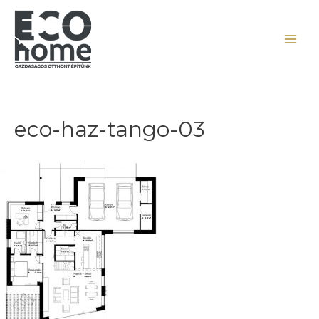
eco-haz-tango-03