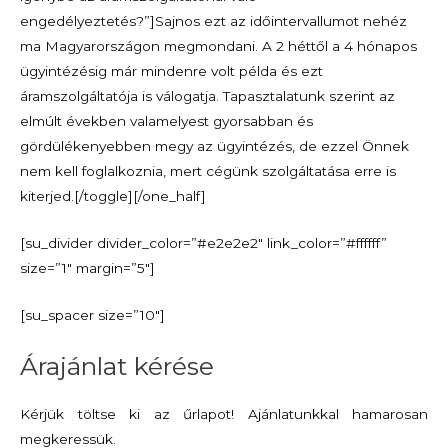
engedélyeztetés?”]Sajnos ezt az időintervallumot nehéz
ma Magyarországon megmondani. A 2 héttől a 4 hónapos
ügyintézésig már mindenre volt példa és ezt
áramszolgáltatója is válogatja. Tapasztalatunk szerint az
elmúlt években valamelyest gyorsabban és
gördülékenyebben megy az ügyintézés, de ezzel Önnek
nem kell foglalkoznia, mert cégünk szolgáltatása erre is
kiterjed.[/toggle][/one_half]
[su_divider divider_color=”#e2e2e2″ link_color=”#ffffff”
size=”1″ margin=”5″]
[su_spacer size=”10″]
Árajánlat kérése
Kérjük töltse ki az űrlapot! Ajánlatunkkal hamarosan
megkeressük.