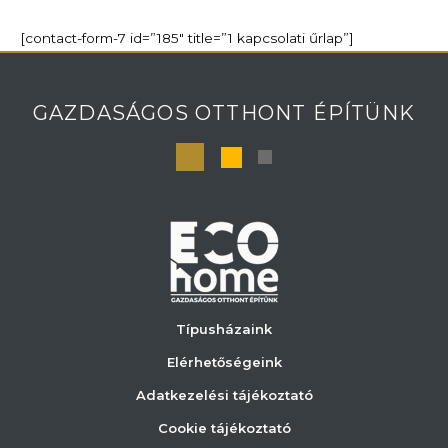
[contact-form-7 id=”185″ title=”1 kapcsolati űrlap”]
GAZDASÁGOS OTTHONT ÉPÍTÜNK
Típusházaink
Elérhetőségeink
Adatkezelési tájékoztató
Cookie tájékoztató