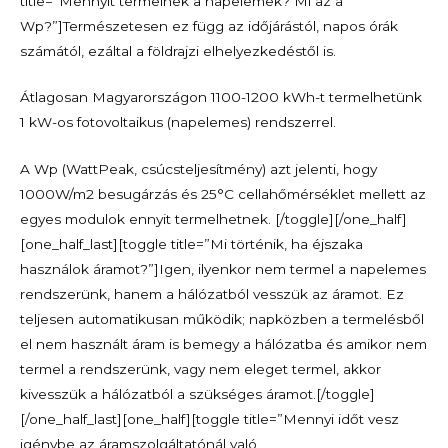
title=”Mennyit termelnek a napelemek? Mi az a
Wp?”]Természetesen ez függ az időjárástól, napos órák
számától, ezáltal a földrajzi elhelyezkedéstől is.
Átlagosan Magyarországon 1100-1200 kWh-t termelhetünk
1 kW-os fotovoltaikus (napelemes) rendszerrel.
A Wp (WattPeak, csúcsteljesítmény) azt jelenti, hogy
1000W/m2 besugárzás és 25°C cellahőmérséklet mellett az
egyes modulok ennyit termelhetnek. [/toggle][/one_half]
[one_half_last][toggle title=”Mi történik, ha éjszaka
használok áramot?”]Igen, ilyenkor nem termel a napelemes
rendszerünk, hanem a hálózatból vesszük az áramot. Ez
teljesen automatikusan működik; napközben a termelésből
el nem használt áram is bemegy a hálózatba és amikor nem
termel a rendszerünk, vagy nem eleget termel, akkor
kivesszük a hálózatból a szükséges áramot.[/toggle]
[/one_half_last][one_half][toggle title=”Mennyi időt vesz
igénybe az áramszolgáltatónál való