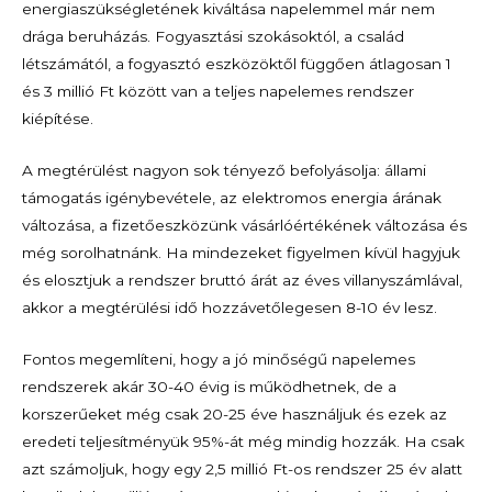
energiaszükségletének kiváltása napelemmel már nem
drága beruházás. Fogyasztási szokásoktól, a család
létszámától, a fogyasztó eszközöktől függően átlagosan 1
és 3 millió Ft között van a teljes napelemes rendszer
kiépítése.
A megtérülést nagyon sok tényező befolyásolja: állami
támogatás igénybevétele, az elektromos energia árának
változása, a fizetőeszközünk vásárlóértékének változása és
még sorolhatnánk. Ha mindezeket figyelmen kívül hagyjuk
és elosztjuk a rendszer bruttó árát az éves villanyszámlával,
akkor a megtérülési idő hozzávetőlegesen 8-10 év lesz.
Fontos megemlíteni, hogy a jó minőségű napelemes
rendszerek akár 30-40 évig is működhetnek, de a
korszerűeket még csak 20-25 éve használjuk és ezek az
eredeti teljesítményük 95%-át még mindig hozzák. Ha csak
azt számoljuk, hogy egy 2,5 millió Ft-os rendszer 25 év alatt