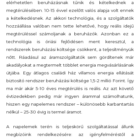
elérhetetlen beruházásnak tűnik és kételkednek a
megtérülésében. 10-15 évvel ezelőtt valós alapja volt ennek
a kételkedésnek. Az akkori technológia, és a szolgáltatók
hozzáállása valóban nem tette lehetővé, hogy reális idejű
megtérüléssel számoljanak a beruházók. Azonban ez a
technológia is óriási fejlődésen ment keresztül, a
rendszerek beruházási költsége csökkent, a teljesítményük
nőtt. Ráadásul az áramszolgáltatók sem gördítenek már
akadályokat a megtermelt többlet energia megvásárlásának
útjába. Egy átlagos családi ház villamos energia ellátását
biztosító rendszer beruházási költsége 1,5-2 millió Forint. Így
ma már akár 5-10 éves megtérülés is reális. Az azt követő
évtizedekben pedig már ingyen árammal számolhatunk,
hiszen egy napelemes rendszer – különösebb karbantartás
nélkül – 25-30 évig is termel áramot.
A napelemek terén is teljeskörű szolgáltatással állunk
megbízóink rendelkezésére: az igényfelméréstől a