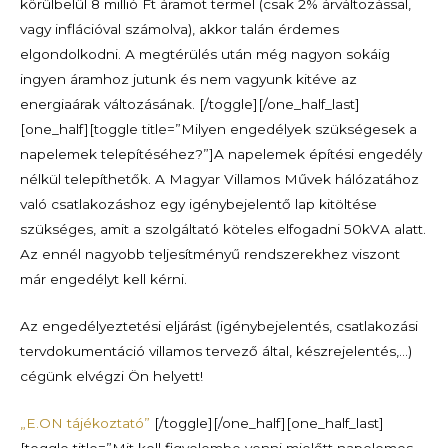
körülbelül 8 millió Ft áramot termel (csak 2% árváltozással,
vagy inflációval számolva), akkor talán érdemes
elgondolkodni. A megtérülés után még nagyon sokáig
ingyen áramhoz jutunk és nem vagyunk kitéve az
energiaárak változásának.
[/toggle][/one_half_last]
[one_half][toggle title=”Milyen engedélyek szükségesek a
napelemek telepítéséhez?”]A napelemek építési engedély
nélkül telepíthetők. A Magyar Villamos Művek hálózatához
való csatlakozáshoz egy igénybejelentő lap kitöltése
szükséges, amit a szolgáltató köteles elfogadni 50kVA alatt.
Az ennél nagyobb teljesítményű rendszerekhez viszont
már engedélyt kell kérni.
Az engedélyeztetési eljárást (igénybejelentés, csatlakozási
tervdokumentáció villamos tervező által, készrejelentés,…)
cégünk elvégzi Ön helyett!
„E.ON tájékoztató”
[/toggle][/one_half][one_half_last]
[toggle title=”Mit kell figyelembe venni mielőtt napelemes