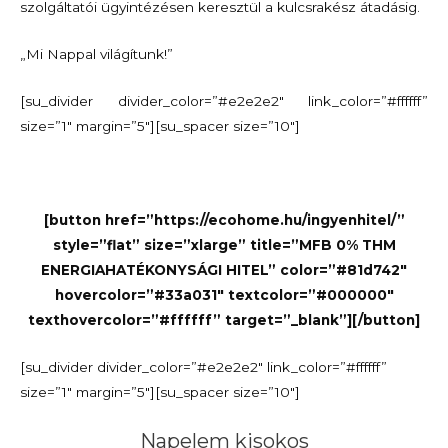
szolgáltatói ügyintézésen keresztül a kulcsrakész átadásig.
„Mi Nappal világítunk!”
[su_divider divider_color=”#e2e2e2″ link_color=”#ffffff”
size=”1″ margin=”5″][su_spacer size=”10″]
[button href=”https://ecohome.hu/ingyenhitel/”
style=”flat” size=”xlarge” title=”MFB 0% THM
ENERGIAHATÉKONYSÁGI HITEL” color=”#81d742″
hovercolor=”#33a031″ textcolor=”#000000″
texthovercolor=”#ffffff” target=”_blank”][/button]
[su_divider divider_color=”#e2e2e2″ link_color=”#ffffff”
size=”1″ margin=”5″][su_spacer size=”10″]
Napelem kisokos