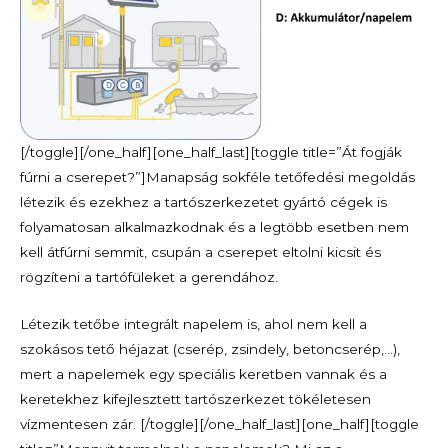
[/toggle][/one_half][one_half_last][toggle title=”Át fogják
fúrni a cserepet?”]Manapság sokféle tetőfedési megoldás
létezik és ezekhez a tartószerkezetet gyártó cégek is
folyamatosan alkalmazkodnak és a legtöbb esetben nem
kell átfúrni semmit, csupán a cserepet eltolni kicsit és
rögzíteni a tartófüleket a gerendához.
Létezik tetőbe integrált napelem is, ahol nem kell a
szokásos tető héjazat (cserép, zsindely, betoncserép,…),
mert a napelemek egy speciális keretben vannak és a
keretekhez kifejlesztett tartószerkezet tökéletesen
vízmentesen zár. [/toggle][/one_half_last][one_half][toggle