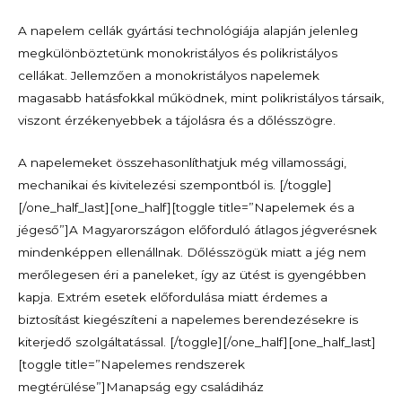
A napelem cellák gyártási technológiája alapján jelenleg
megkülönböztetünk monokristályos és polikristályos
cellákat. Jellemzően a monokristályos napelemek
magasabb hatásfokkal működnek, mint polikristályos társaik,
viszont érzékenyebbek a tájolásra és a dőlésszögre.
A napelemeket összehasonlíthatjuk még villamossági,
mechanikai és kivitelezési szempontból is. [/toggle]
[/one_half_last][one_half][toggle title=”Napelemek és a
jégeső”]A Magyarországon előforduló átlagos jégverésnek
mindenképpen ellenállnak. Dőlésszögük miatt a jég nem
merőlegesen éri a paneleket, így az ütést is gyengébben
kapja. Extrém esetek előfordulása miatt érdemes a
biztosítást kiegészíteni a napelemes berendezésekre is
kiterjedő szolgáltatással.
[/toggle][/one_half]
[one_half_last]
[toggle title=”Napelemes rendszerek
megtérülése”]Manapság egy családiház