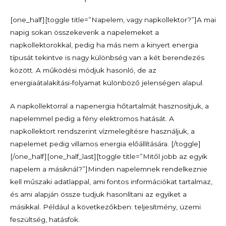
[one_half][toggle title=”Napelem, vagy napkollektor?”]A mai
napig sokan összekeverik a napelemeket a
napkollektorokkal, pedig ha más nem a kinyert energia
típusát tekintve is nagy különbség van a két berendezés
között. A működési módjuk hasonló, de az
energiaátalakítási-folyamat különböző jelenségen alapul.
A napkollektorral a napenergia hőtartalmát hasznosítjuk, a
napelemmel pedig a fény elektromos hatását. A
napkollektort rendszerint vízmelegítésre használjuk, a
napelemet pedig villamos energia előállítására. [/toggle]
[/one_half][one_half_last][toggle title=”Mitől jobb az egyik
napelem a másiknál?”]Minden napelemnek rendelkeznie
kell műszaki adatlappal, ami fontos információkat tartalmaz,
és ami alapján össze tudjuk hasonlítani az egyiket a
másikkal. Például a következőkben: teljesítmény, üzemi
feszültség, hatásfok.