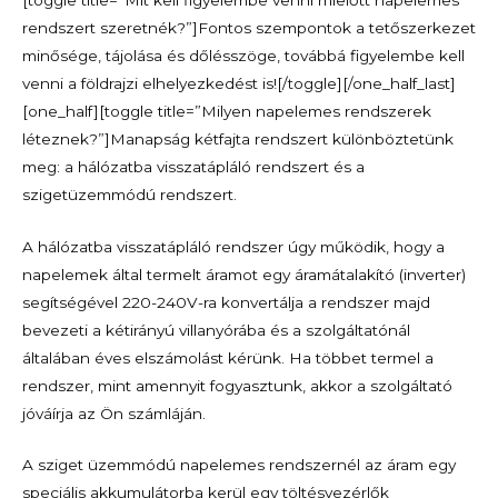
rendszert szeretnék?”]Fontos szempontok a tetőszerkezet
minősége, tájolása és dőlésszöge, továbbá figyelembe kell
venni a földrajzi elhelyezkedést is![/toggle][/one_half_last]
[one_half][toggle title=”Milyen napelemes rendszerek
léteznek?”]Manapság kétfajta rendszert különböztetünk
meg: a hálózatba visszatápláló rendszert és a
szigetüzemmódú rendszert.
A hálózatba visszatápláló rendszer úgy működik, hogy a
napelemek által termelt áramot egy áramátalakító (inverter)
segítségével 220-240V-ra konvertálja a rendszer majd
bevezeti a kétirányú villanyórába és a szolgáltatónál
általában éves elszámolást kérünk. Ha többet termel a
rendszer, mint amennyit fogyasztunk, akkor a szolgáltató
jóváírja az Ön számláján.
A sziget üzemmódú napelemes rendszernél az áram egy
speciális akkumulátorba kerül egy töltésvezérlők