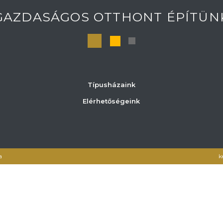
GAZDASÁGOS OTTHONT ÉPÍTÜN
Típusházaink
Elérhetőségeink
a
k