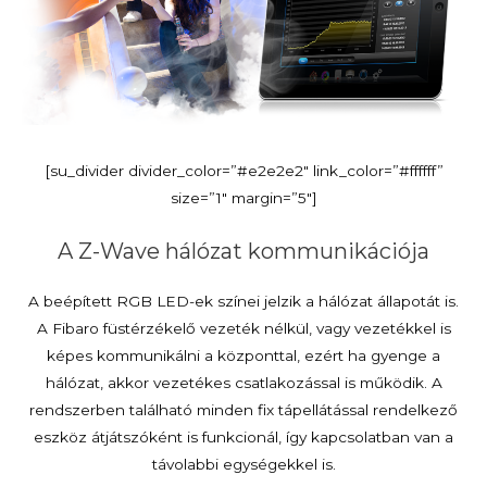
[su_divider divider_color=”#e2e2e2″ link_color=”#ffffff”
size=”1″ margin=”5″]
A Z-Wave hálózat kommunikációja
A beépített RGB LED-ek színei jelzik a hálózat állapotát is.
A Fibaro füstérzékelő vezeték nélkül, vagy vezetékkel is
képes kommunikálni a központtal, ezért ha gyenge a
hálózat, akkor vezetékes csatlakozással is működik. A
rendszerben található minden fix tápellátással rendelkező
eszköz átjátszóként is funkcionál, így kapcsolatban van a
távolabbi egységekkel is.