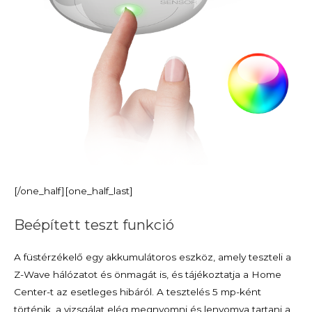
[/one_half][one_half_last]
Beépített teszt funkció
A füstérzékelő egy akkumulátoros eszköz, amely teszteli a
Z-Wave hálózatot és önmagát is, és tájékoztatja a Home
Center-t az esetleges hibáról. A tesztelés 5 mp-ként
történik, a vizsgálat elég megnyomni és lenyomva tartani a