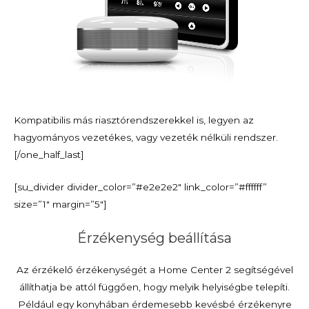
Kompatibilis más riasztórendszerekkel is, legyen az
hagyományos vezetékes, vagy vezeték nélküli rendszer.
[/one_half_last]
[su_divider divider_color=”#e2e2e2″ link_color=”#ffffff”
size=”1″ margin=”5″]
Érzékenység beállítása
Az érzékelő érzékenységét a Home Center 2 segítségével
állíthatja be attól függően, hogy melyik helyiségbe telepíti.
Például egy konyhában érdemesebb kevésbé érzékenyre