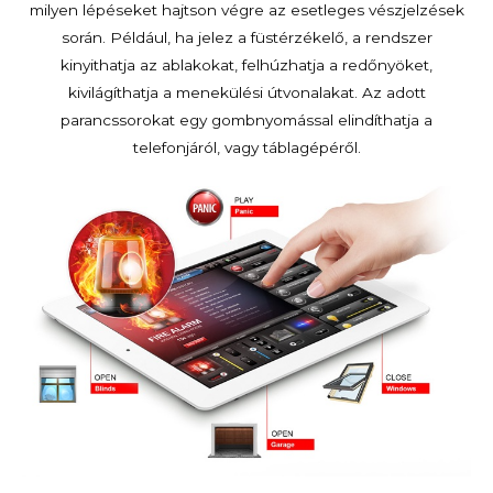
milyen lépéseket hajtson végre az esetleges vészjelzések
során. Például, ha jelez a füstérzékelő, a rendszer
kinyithatja az ablakokat, felhúzhatja a redőnyöket,
kivilágíthatja a menekülési útvonalakat. Az adott
parancssorokat egy gombnyomással elindíthatja a
telefonjáról, vagy táblagépéről.