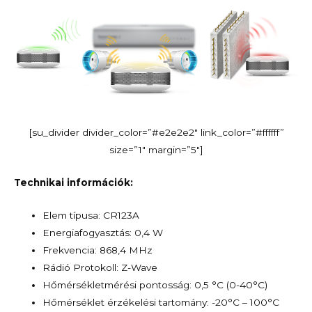
[su_divider divider_color=”#e2e2e2″ link_color=”#ffffff”
size=”1″ margin=”5″]
Technikai információk:
Elem típusa: CR123A
Energiafogyasztás: 0,4 W
Frekvencia: 868,4 MHz
Rádió Protokoll: Z-Wave
Hőmérsékletmérési pontosság: 0,5 °C (0-40°C)
Hőmérséklet érzékelési tartomány: -20°C – 100°C