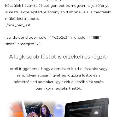
készülék házán található gombot és megvárni a jelzőfényt.
A készülékbe épített jelzőfény zöld színnel jelzi a megfelelő
működési állapotot.
[/one_half_last]
[su_divider divider_color=”#e2e2e2″ link_color=”#ffffff”
size=”1″ margin=”5″]
A legkisebb füstöt is érzékeli és rögzíti
Attól függetlenül, hogy a rendszer küld-e riasztást vagy
sem, folyamatosan figyeli és rögzíti a füstöt és a
hőmérsékleti adatokat, így ezek a későbbiek során
bármikor megtekinthetők.