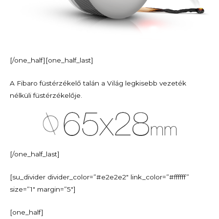
[/one_half][one_half_last]
A Fibaro füstérzékelő talán a Világ legkisebb vezeték
nélküli füstérzékelője.
[/one_half_last]
[su_divider divider_color=”#e2e2e2″ link_color=”#ffffff”
size=”1″ margin=”5″]
[one_half]