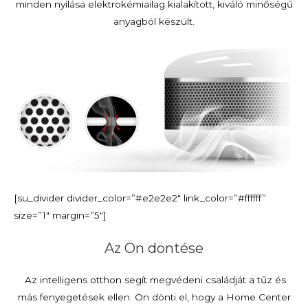
minden nyílása elektrokémiailag kialakított, kiváló minőségű
anyagból készült.
[su_divider divider_color=”#e2e2e2″ link_color=”#ffffff”
size=”1″ margin=”5″]
Az Ön döntése
Az intelligens otthon segít megvédeni családját a tűz és
más fenyegetések ellen. Ön dönti el, hogy a Home Center