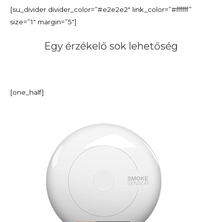
[su_divider divider_color=”#e2e2e2″ link_color=”#ffffff”
size=”1″ margin=”5″]
Egy érzékelő sok lehetőség
[one_half]