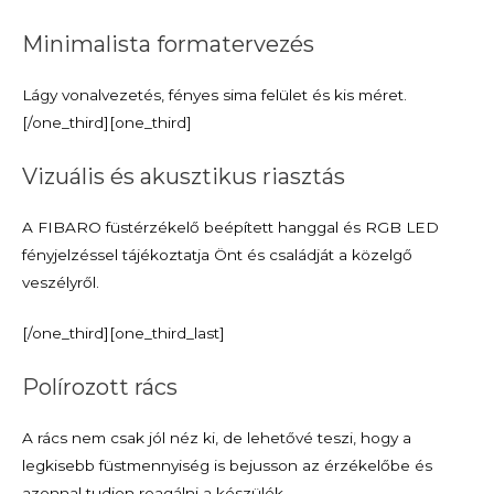
Minimalista formatervezés
Lágy vonalvezetés, fényes sima felület és kis méret.
[/one_third][one_third]
Vizuális és akusztikus riasztás
A FIBARO füstérzékelő beépített hanggal és RGB LED
fényjelzéssel tájékoztatja Önt és családját a közelgő
veszélyről.
[/one_third][one_third_last]
Polírozott rács
A rács nem csak jól néz ki, de lehetővé teszi, hogy a
legkisebb füstmennyiség is bejusson az érzékelőbe és
azonnal tudjon reagálni a készülék.