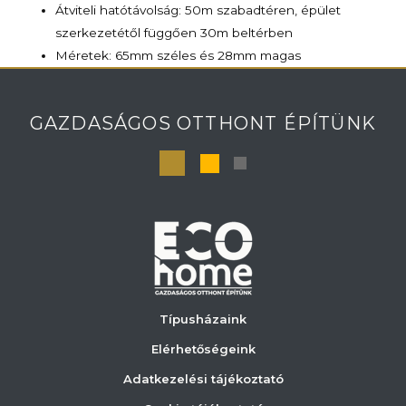
Átviteli hatótávolság: 50m szabadtéren, épület
szerkezetétől függően 30m beltérben
Méretek: 65mm széles és 28mm magas
GAZDASÁGOS OTTHONT ÉPÍTÜNK
Típusházaink
Elérhetőségeink
Adatkezelési tájékoztató