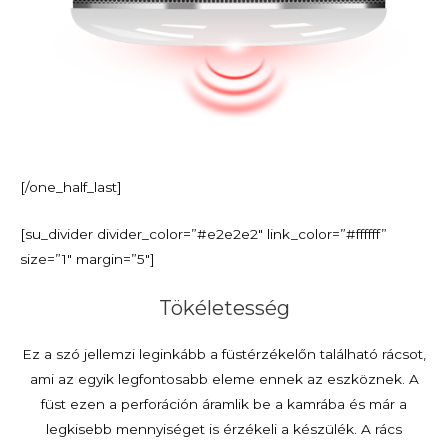
[/one_half_last]
[su_divider divider_color=”#e2e2e2″ link_color=”#ffffff”
size=”1″ margin=”5″]
Tökéletesség
Ez a szó jellemzi leginkább a füstérzékelőn található rácsot,
ami az egyik legfontosabb eleme ennek az eszköznek. A
füst ezen a perforáción áramlik be a kamrába és már a
legkisebb mennyiséget is érzékeli a készülék. A rács