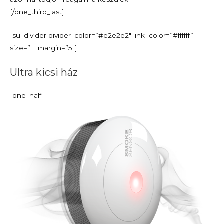
[/one_third_last]
[su_divider divider_color=”#e2e2e2″ link_color=”#ffffff”
size=”1″ margin=”5″]
Ultra kicsi ház
[one_half]