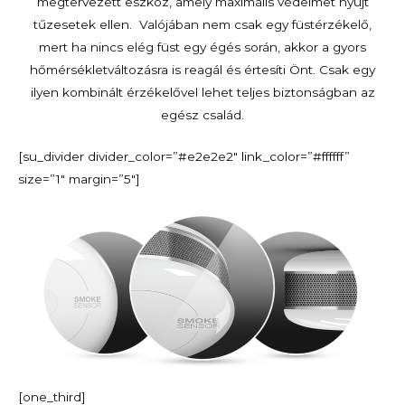
megtervezett eszköz, amely maximális védelmet nyújt
tűzesetek ellen. Valójában nem csak egy füstérzékelő,
mert ha nincs elég füst egy égés során, akkor a gyors
hőmérsékletváltozásra is reagál és értesíti Önt. Csak egy
ilyen kombinált érzékelővel lehet teljes biztonságban az
egész család.
[su_divider divider_color=”#e2e2e2″ link_color=”#ffffff”
size=”1″ margin=”5″]
[one_third]