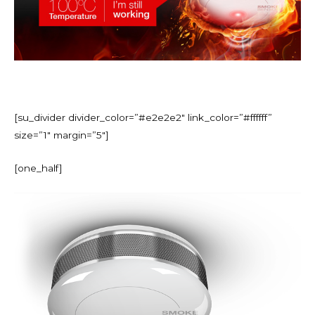
[su_divider divider_color=”#e2e2e2″ link_color=”#ffffff”
size=”1″ margin=”5″]
[one_half]