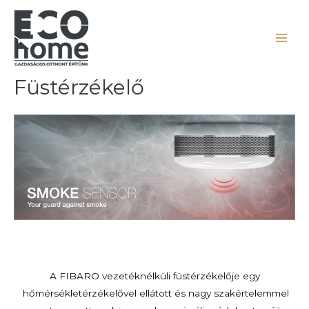
Füstérzékelő
A FIBARO vezetéknélküli füstérzékelője egy
hőmérsékletérzékelővel ellátott és nagy szakértelemmel