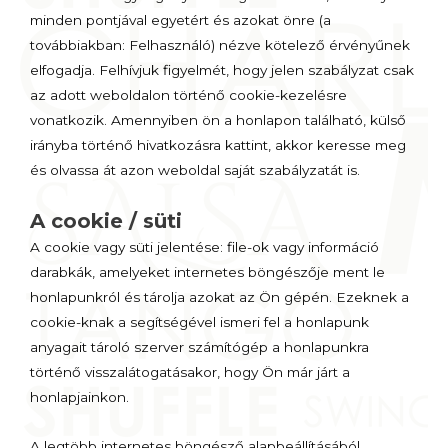
minden pontjával egyetért és azokat önre (a
továbbiakban: Felhasználó) nézve kötelező érvényűnek
elfogadja. Felhívjuk figyelmét, hogy jelen szabályzat csak
az adott weboldalon történő cookie-kezelésre
vonatkozik. Amennyiben ön a honlapon található, külső
irányba történő hivatkozásra kattint, akkor keresse meg
és olvassa át azon weboldal saját szabályzatát is.
A cookie / süti
A cookie vagy süti jelentése: file-ok vagy információ
darabkák, amelyeket internetes böngészője ment le
honlapunkról és tárolja azokat az Ön gépén. Ezeknek a
cookie-knak a segítségével ismeri fel a honlapunk
anyagait tároló szerver számítógép a honlapunkra
történő visszalátogatásakor, hogy Ön már járt a
honlapjainkon.
A legtöbb internetes böngésző alapbeállításából