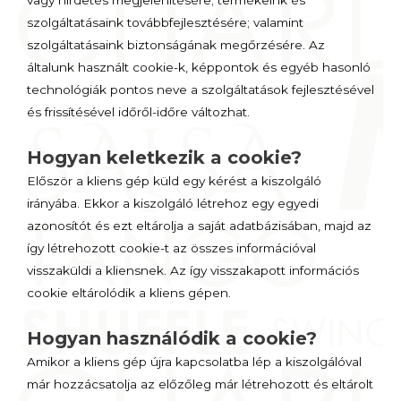
vagy hirdetés megjelenítésére; termékeink és
szolgáltatásaink továbbfejlesztésére; valamint
szolgáltatásaink biztonságának megőrzésére. Az
általunk használt cookie-k, képpontok és egyéb hasonló
technológiák pontos neve a szolgáltatások fejlesztésével
és frissítésével időről-időre változhat.
Hogyan keletkezik a cookie?
Először a kliens gép küld egy kérést a kiszolgáló
irányába. Ekkor a kiszolgáló létrehoz egy egyedi
azonosítót és ezt eltárolja a saját adatbázisában, majd az
így létrehozott cookie-t az összes információval
visszaküldi a kliensnek. Az így visszakapott információs
cookie eltárolódik a kliens gépen.
Hogyan használódik a cookie?
Amikor a kliens gép újra kapcsolatba lép a kiszolgálóval
már hozzácsatolja az előzőleg már létrehozott és eltárolt