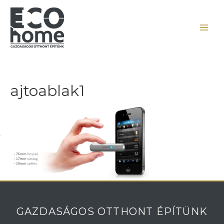
ajtoablak1
GAZDASÁGOS OTTHONT ÉPÍTÜNK